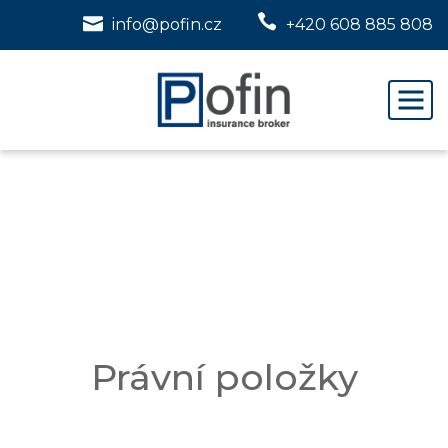


info@pofin.cz
+420 608 885 808
Právní položky