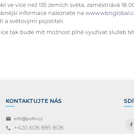
působí ve více než 135 zemích světa, zaměstnává 1
robnější informace naleznete na
www.wbnglobal.
 světovými pojistiteli.
 tak bude mít možnost plně využívat služeb tét
KONTAKTUJTE NÁS
SDÍ
info@pofin.cz

+420 608 885 808