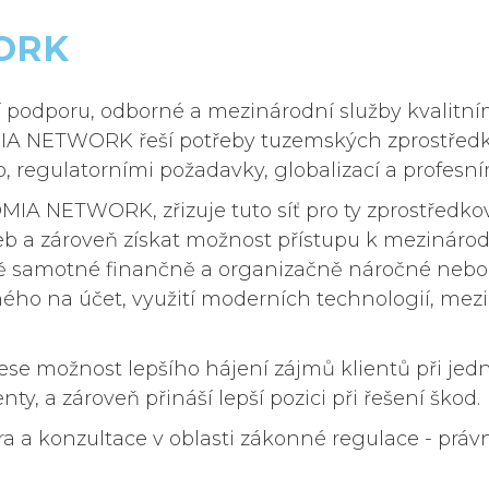
ORK
ERÉ STOJÍ NA
odporu, odborné a mezinárodní služby kvalitní
H
A NETWORK řeší potřeby tuzemských zprostředkov
eb, regulatorními požadavky, globalizací a profesn
olečnost. Už od roku 2004 hájíme zájmy našich klientů
NETWORK, zřizuje tuto síť pro ty zprostředkovatel
služeb a zároveň získat možnost přístupu k meziná
 ně samotné finančně a organizačně náročné nebo
ého na účet, využití moderních technologií, mezin
možnost lepšího hájení zájmů klientů při jedná
ty, a zároveň přináší lepší pozici při řešení škod.
a a konzultace v oblasti zákonné regulace - prá