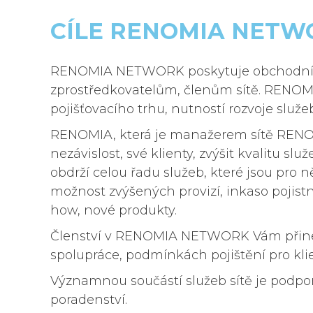
CÍLE RENOMIA NETW
POJIŠTĚNÍ, KT
RENOMIA NETWORK poskytuje obchodní p
ZKUŠENOSTEC
zprostředkovatelům, členům sítě. RENOMI
pojišťovacího trhu, nutností rozvoje služ
Jsme česká pojišťovací makléřská sp
RENOMIA, která je manažerem sítě RENOMIA 
při jednání s pojišťovnami.
nezávislost, své klienty, zvýšit kvalitu 
obdrží celou řadu služeb, které jsou pro
možnost zvýšených provizí, inkaso pojistn
how, nové produkty.
Členství v RENOMIA NETWORK Vám přinese 
spolupráce, podmínkách pojištění pro klien
Významnou součástí služeb sítě je podpor
poradenství.