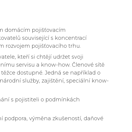
m domácím pojišťovacím
atelů související s koncentrací
ím rozvojem pojišťovacího trhu.
e, kteří si chtějí udržet svoji
rodnímu servisu a know-how. Členové sítě
 těžce dostupné. Jedná se například o
árodní služby, zajištění, speciální know-
ní s pojistiteli o podmínkách
vní podpora, výměna zkušeností, daňové