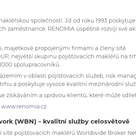
akléřskou společností. Již od roku 1993 poskytuje 
ch zaměstnance. RENOMIA úspěšně rozvíjí své akti
, majetkově propojenými firmami a členy sítě
 největší skupinu pojišťovacích makléřů na tr
ž 1000 spolupracovníků.
emím v oblasti pojišťovacích služeb, risk mana
trhu a poskytuje vysoce kvalitní mezinárodní služ
získáváním a správou klientů, které může sdílet 
a
www.renomia.cz
.
ork (WBN) – kvalitní služby celosvětově
 sítě pojišťovacích makléřů Worldwide Broker N