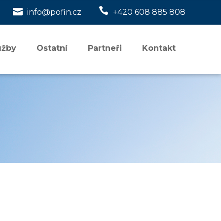


info@pofin.cz
+420 608 885 808
užby
Ostatní
Partneři
Kontakt