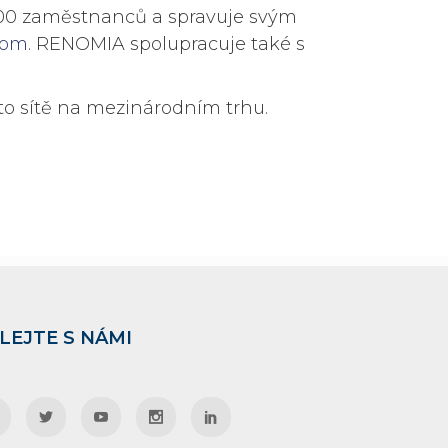
8 000 zaměstnanců a spravuje svým
com
. RENOMIA spolupracuje také s
o sítě na mezinárodním trhu.
LEJTE S NÁMI



