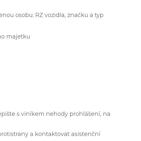
ěřenou osobu; RZ vozidla, značku a typ
ého majetku
sepište s viníkem nehody prohlášení, na
protistrany a kontaktovat asistenční