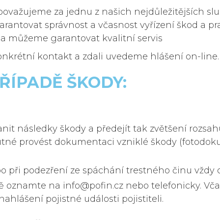
 považujeme za jednu z našich nejdůležitějších slu
garantovat správnost a včasnost vyřízení škod a p
í a můžeme garantovat kvalitní servis
ERÉ STOJÍ NA
krétní kontakt a zdali uvedeme hlášení on-line. 
H
ŘÍPADĚ ŠKODY:
olečnost. Už od roku 2004 hájíme zájmy našich klientů
anit následky škody a předejít tak zvětšení rozsa
 nutné provést dokumentaci vzniklé škody (fotod
 při podezření ze spáchání trestného činu vždy o
 oznamte na info@pofin.cz nebo telefonicky. Vč
ahlášení pojistné události pojistiteli.