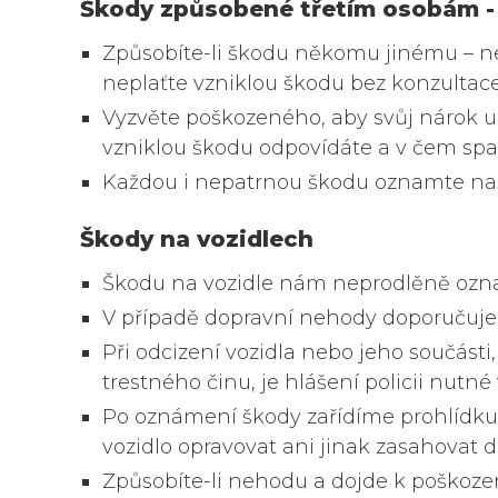
Škody způsobené třetím osobám 
Způsobíte-li škodu někomu jinému – n
neplaťte vzniklou škodu bez konzultace
Vyzvěte poškozeného, aby svůj nárok u
vzniklou škodu odpovídáte a v čem spat
Každou i nepatrnou škodu oznamte naší
Škody na vozidlech
Škodu na vozidle nám neprodlěně oznam
V případě dopravní nehody doporučujeme,
Při odcizení vozidla nebo jeho součás
trestného činu, je hlášení policii nutné 
Po oznámení škody zařídíme prohlídku 
vozidlo opravovat ani jinak zasahovat 
Způsobíte-li nehodu a dojde k poškození