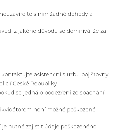
neuzavírejte s ním žádné dohody a
uvedl z jakého důvodu se domnívá, že za
ontaktujte asistenční službu pojišťovny.
olicií České Republiky.
pokud se jedná o podezření ze spáchání
y likvidátorem není možné poškozené
 je nutné zajistit údaje poškozeného: