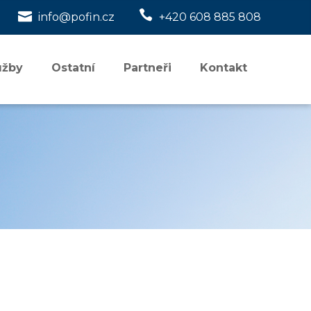


info@pofin.cz
+420 608 885 808
užby
Ostatní
Partneři
Kontakt