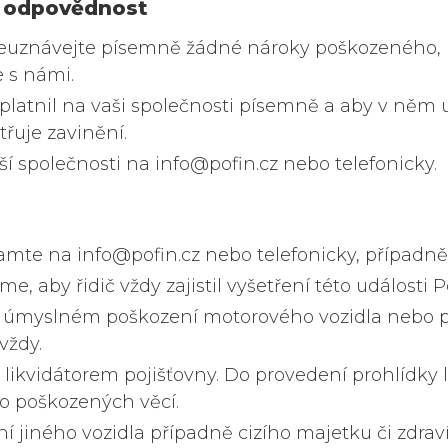
- odpovědnost
euznávejte písemně žádné nároky poškozeného, 
 s námi.
platnil na vaši společnosti písemně a aby v něm 
řuje zavinění.
 společnosti na info@pofin.cz nebo telefonicky.
te na info@pofin.cz nebo telefonicky, případně k
 aby řidič vždy zajistil vyšetření této události P
ti, úmyslném poškození motorového vozidla nebo 
vždy.
likvidátorem pojišťovny. Do provedení prohlídk
do poškozených věcí.
 jiného vozidla případně cizího majetku či zdraví