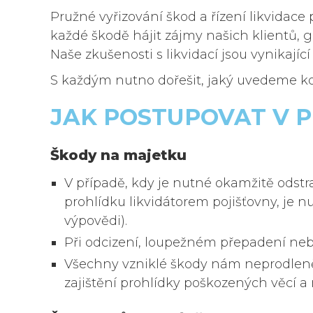
Pružné vyřizování škod a řízení likvidace
každé škodě hájit zájmy našich klientů, 
Naše zkušenosti s likvidací jsou vynikajíc
POJIŠTĚNÍ, KT
S každým nutno dořešit, jaký uvedeme kon
ZKUŠENOSTEC
JAK POSTUPOVAT V P
Jsme česká pojišťovací makléřská sp
při jednání s pojišťovnami.
Škody na majetku
V případě, kdy je nutné okamžitě odstr
prohlídku likvidátorem pojišťovny, je
výpovědi).
Při odcizení, loupežném přepadení nebo
Všechny vzniklé škody nám neprodleně
zajištění prohlídky poškozených věcí a n