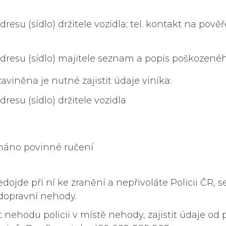
resu (sídlo) držitele vozidla; tel. kontakt na pov
 adresu (sídlo) majitele seznam a popis poškozen
viněna je nutné zajistit údaje viníka:
resu (sídlo) držitele vozidla
dnáno povinné ručení
ojde při ní ke zranění a nepřivoláte Policii ČR, 
dopravní nehody.
 nehodu policii v místě nehody, zajistit údaje od 